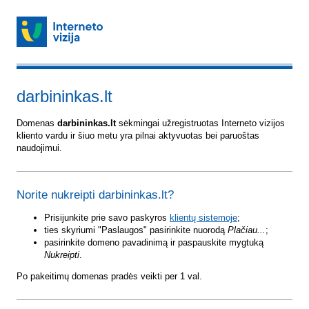
darbininkas.lt
Domenas
darbininkas.lt
sėkmingai užregistruotas Interneto vizijos
kliento vardu ir šiuo metu yra pilnai aktyvuotas bei paruoštas
naudojimui.
Norite nukreipti darbininkas.lt?
Prisijunkite prie savo paskyros
klientų sistemoje
;
ties skyriumi "Paslaugos" pasirinkite nuorodą
Plačiau...
;
pasirinkite domeno pavadinimą ir paspauskite mygtuką
Nukreipti
.
Po pakeitimų domenas pradės veikti per 1 val.