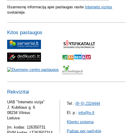
Išsamesnę informaciją apie paslaugas rasite
Interneto vizijos
svetainėje.
Kitos paslaugos
Rekvizitai
UAB "Interneto vizija"
Tel.:
(8~5) 2324444
J. Kubiliaus g. 6
08234 Vilnius
El. p.:
info@iv.lt
Lietuva
Klientų sistema
Įm. kodas: 126350731
Paštas per naršyklę
PVM kodas: LT263507314