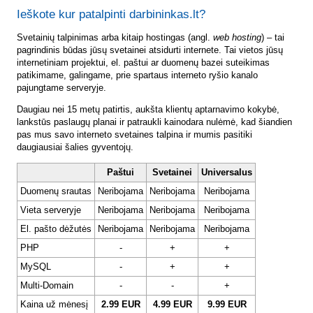
Ieškote kur patalpinti darbininkas.lt?
Svetainių talpinimas arba kitaip hostingas (angl.
web hosting
) – tai
pagrindinis būdas jūsų svetainei atsidurti internete. Tai vietos jūsų
internetiniam projektui, el. paštui ar duomenų bazei suteikimas
patikimame, galingame, prie spartaus interneto ryšio kanalo
pajungtame serveryje.
Daugiau nei 15 metų patirtis, aukšta klientų aptarnavimo kokybė,
lankstūs paslaugų planai ir patraukli kainodara nulėmė, kad šiandien
pas mus savo interneto svetaines talpina ir mumis pasitiki
daugiausiai šalies gyventojų.
Paštui
Svetainei
Universalus
Duomenų srautas
Neribojama
Neribojama
Neribojama
Vieta serveryje
Neribojama
Neribojama
Neribojama
El. pašto dėžutės
Neribojama
Neribojama
Neribojama
PHP
-
+
+
MySQL
-
+
+
Multi-Domain
-
-
+
Kaina už mėnesį
2.99 EUR
4.99 EUR
9.99 EUR